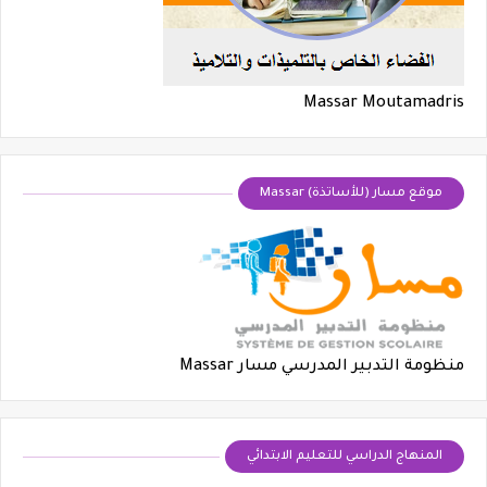
Massar Moutamadris
موقع مسار (للأساتذة) Massar
منظومة التدبير المدرسي مسار Massar
​المنهاج الدراسي للتعليم الابتدائي