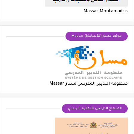
Massar Moutamadris
موقع مسار (للأساتذة) Massar
منظومة التدبير المدرسي مسار Massar
​المنهاج الدراسي للتعليم الابتدائي